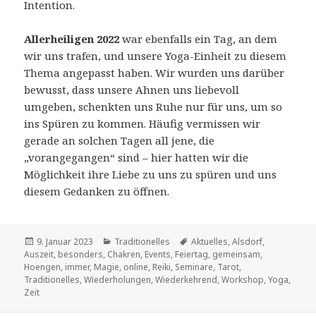
Intention.
Allerheiligen 2022
war ebenfalls ein Tag, an dem
wir uns trafen, und unsere Yoga-Einheit zu diesem
Thema angepasst haben. Wir wurden uns darüber
bewusst, dass unsere Ahnen uns liebevoll
umgeben, schenkten uns Ruhe nur für uns, um so
ins Spüren zu kommen. Häufig vermissen wir
gerade an solchen Tagen all jene, die
„vorangegangen“ sind – hier hatten wir die
Möglichkeit ihre Liebe zu uns zu spüren und uns
diesem Gedanken zu öffnen.
Veröffentlicht
Kategorien
Schlagwörter
9. Januar 2023
Traditionelles
Aktuelles
,
Alsdorf
,
am
Auszeit
,
besonders
,
Chakren
,
Events
,
Feiertag
,
gemeinsam
,
Hoengen
,
immer
,
Magie
,
online
,
Reiki
,
Seminare
,
Tarot
,
Traditionelles
,
Wiederholungen
,
Wiederkehrend
,
Workshop
,
Yoga
,
Zeit