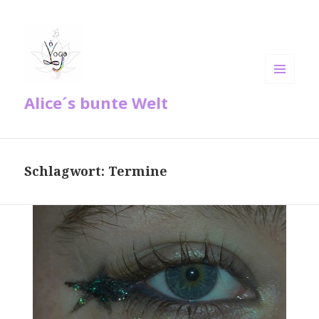
MENÜ
Alice´s bunte Welt
UND
WIDGETS
Schlagwort:
Termine