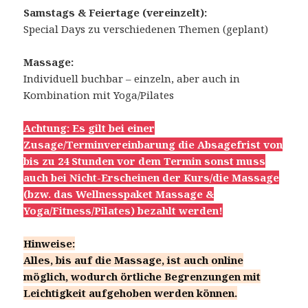
Samstags & Feiertage (vereinzelt):
Special Days
zu verschiedenen Themen (geplant)
Massage:
Individuell buchbar – einzeln, aber auch in
Kombination mit Yoga/Pilates
Achtung: Es gilt bei einer
Zusage/Terminvereinbarung die Absagefrist von
bis zu 24 Stunden vor dem Termin sonst muss
auch bei Nicht-Erscheinen der Kurs/die Massage
(bzw. das Wellnesspaket Massage &
Yoga/Fitness/Pilates) bezahlt werden!
Hinweise:
Alles, bis auf die Massage, ist auch online
möglich, wodurch örtliche Begrenzungen mit
Leichtigkeit aufgehoben werden können.