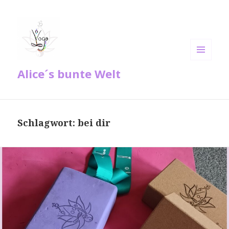
MENÜ
Alice´s bunte Welt
UND
WIDGETS
Schlagwort:
bei dir