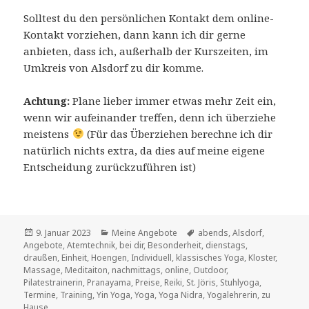
Solltest du den persönlichen Kontakt dem online-
Kontakt vorziehen, dann kann ich dir gerne
anbieten, dass ich, außerhalb der Kurszeiten, im
Umkreis von Alsdorf zu dir komme.
Achtung:
Plane lieber immer etwas mehr Zeit ein,
wenn wir aufeinander treffen, denn ich überziehe
meistens
(Für das Überziehen berechne ich dir
natürlich nichts extra, da dies auf meine eigene
Entscheidung zurückzuführen ist)
Veröffentlicht
Kategorien
Schlagwörter
9. Januar 2023
Meine Angebote
abends
,
Alsdorf
,
am
Angebote
,
Atemtechnik
,
bei dir
,
Besonderheit
,
dienstags
,
draußen
,
Einheit
,
Hoengen
,
Individuell
,
klassisches Yoga
,
Kloster
,
Massage
,
Meditaiton
,
nachmittags
,
online
,
Outdoor
,
Pilatestrainerin
,
Pranayama
,
Preise
,
Reiki
,
St. Jöris
,
Stuhlyoga
,
Termine
,
Training
,
Yin Yoga
,
Yoga
,
Yoga Nidra
,
Yogalehrerin
,
zu
Hause