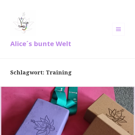
MENÜ
Alice´s bunte Welt
UND
WIDGETS
Schlagwort:
Training