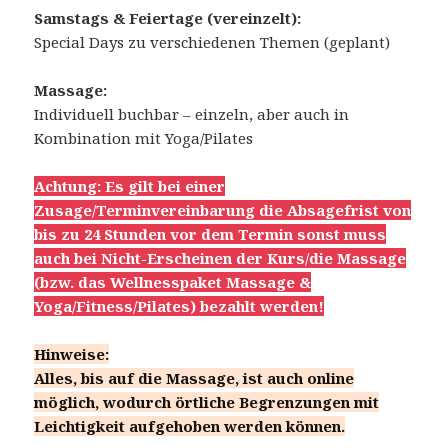
Samstags & Feiertage (vereinzelt):
Special Days
zu verschiedenen Themen (geplant)
Massage:
Individuell buchbar – einzeln, aber auch in
Kombination mit Yoga/Pilates
Achtung: Es gilt bei einer
Zusage/Terminvereinbarung die Absagefrist von
bis zu 24 Stunden vor dem Termin sonst muss
auch bei Nicht-Erscheinen der Kurs/die Massage
(bzw. das Wellnesspaket Massage &
Yoga/Fitness/Pilates) bezahlt werden!
Hinweise:
Alles, bis auf die Massage, ist auch online
möglich, wodurch örtliche Begrenzungen mit
Leichtigkeit aufgehoben werden können.