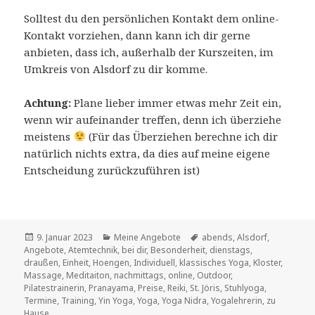
Solltest du den persönlichen Kontakt dem online-
Kontakt vorziehen, dann kann ich dir gerne
anbieten, dass ich, außerhalb der Kurszeiten, im
Umkreis von Alsdorf zu dir komme.
Achtung:
Plane lieber immer etwas mehr Zeit ein,
wenn wir aufeinander treffen, denn ich überziehe
meistens
(Für das Überziehen berechne ich dir
natürlich nichts extra, da dies auf meine eigene
Entscheidung zurückzuführen ist)
Veröffentlicht
Kategorien
Schlagwörter
9. Januar 2023
Meine Angebote
abends
,
Alsdorf
,
am
Angebote
,
Atemtechnik
,
bei dir
,
Besonderheit
,
dienstags
,
draußen
,
Einheit
,
Hoengen
,
Individuell
,
klassisches Yoga
,
Kloster
,
Massage
,
Meditaiton
,
nachmittags
,
online
,
Outdoor
,
Pilatestrainerin
,
Pranayama
,
Preise
,
Reiki
,
St. Jöris
,
Stuhlyoga
,
Termine
,
Training
,
Yin Yoga
,
Yoga
,
Yoga Nidra
,
Yogalehrerin
,
zu
Hause